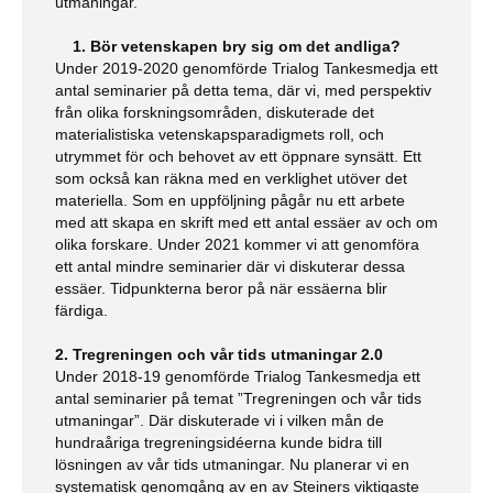
utmaningar.
1. Bör vetenskapen bry sig om det andliga?
Under 2019-2020 genomförde Trialog Tankesmedja ett
antal seminarier på detta tema, där vi, med perspektiv
från olika forskningsområden, diskuterade det
materialistiska vetenskapsparadigmets roll, och
utrymmet för och behovet av ett öppnare synsätt. Ett
som också kan räkna med en verklighet utöver det
materiella. Som en uppföljning pågår nu ett arbete
med att skapa en skrift med ett antal essäer av och om
olika forskare. Under 2021 kommer vi att genomföra
ett antal mindre seminarier där vi diskuterar dessa
essäer. Tidpunkterna beror på när essäerna blir
färdiga.
2. Tregreningen och vår tids utmaningar 2.0
Under 2018-19 genomförde Trialog Tankesmedja ett
antal seminarier på temat ”Tregreningen och vår tids
utmaningar”. Där diskuterade vi i vilken mån de
hundraåriga tregreningsidéerna kunde bidra till
lösningen av vår tids utmaningar. Nu planerar vi en
systematisk genomgång av en av Steiners viktigaste