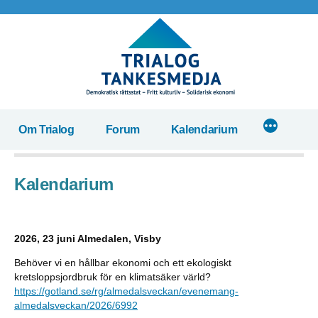
Hoppa
till
innehåll
Om Trialog
Forum
Kalendarium
Kalendarium
2026, 23 juni Almedalen, Visby
Behöver vi en hållbar ekonomi och ett ekologiskt
kretsloppsjordbruk för en klimatsäker värld?
https://gotland.se/rg/almedalsveckan/evenemang-
almedalsveckan/2026/6992