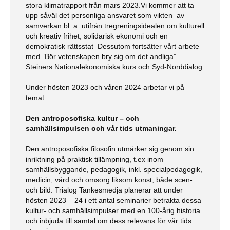
stora klimatrapport från mars 2023.Vi kommer att ta
upp såväl det personliga ansvaret som vikten av
samverkan bl. a. utifrån tregreningsidealen om kulturell
och kreativ frihet, solidarisk ekonomi och en
demokratisk rättsstat Dessutom fortsätter vårt arbete
med ”Bör vetenskapen bry sig om det andliga”.
Steiners Nationalekonomiska kurs och Syd-Norddialog.
Under hösten 2023 och våren 2024 arbetar vi på
temat:
Den antroposofiska kultur – och
samhällsimpulsen och vår tids utmaningar.
Den antroposofiska filosofin utmärker sig genom sin
inriktning på praktisk tillämpning, t.ex inom
samhällsbyggande, pedagogik, inkl. specialpedagogik,
medicin, vård och omsorg liksom konst, både scen-
och bild. Trialog Tankesmedja planerar att under
hösten 2023 – 24 i ett antal seminarier betrakta dessa
kultur- och samhällsimpulser med en 100-årig historia
och inbjuda till samtal om dess relevans för vår tids