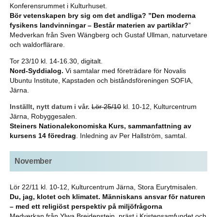
Konferensrummet i Kulturhuset.
Bör vetenskapen bry sig om det andliga? ”Den moderna
fysikens landvinningar – Består materien av partiklar?
”
Medverkan från Sven Wängberg och Gustaf Ullman, naturvetare
och waldorflärare.
Tor 23/10 kl. 14-16.30, digitalt.
Nord-Syddialog.
Vi samtalar med företrädare för Novalis
Ubuntu Institute, Kapstaden och biståndsföreningen SOFIA,
Järna.
Inställt, nytt datum i vår.
Lör 25/10
kl. 10-12, Kulturcentrum
Järna, Robyggesalen.
Steiners Nationalekonomiska Kurs, sammanfattning av
kursens 14 föredrag
. Inledning av Per Hallström, samtal.
November
Lör 22/11 kl. 10-12, Kulturcentrum Järna, Stora Eurytmisalen.
Du, jag, klotet och klimatet. Människans ansvar för naturen
– med ett religiöst perspektiv på miljöfrågorna
Medverkan från Ylwa Breidenstein, präst i Kristensamfundet och