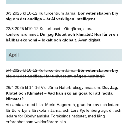
8/3 2025 kl 10-12 Kulturcentrum Järna:
Bör vetenskapen bry
sig om det andliga – är AI verkligen intelligent.
22/3 2025 kl10-12 Kulturhuset i Ytterjärna, stora
konferensrummet:
Du, jag Klotet och klimatet:
Hur får vi en
hållbar ekonomi – lokalt och globalt
. Även digitalt.
April
5/4 2025 kl 10-12 Kulturcentrum Järna:
Bör vetenskapen bry
sig om det andliga. Har universum någon mening?
26/4 2025 kl 14-16 Vid Järna Naturbruksgymnasium:
Du, Jag,
Klotet och Klimatet – Vad kan skolan göra för att rädda
klimatet?
Vi samtalar med bl.a. Merle Hagerroth, grundare av och ledare
för Bullerbyns förskola i Järna, och Lars Kjellenberg agr. dr. och
ledare för Biodynamiska Forskningsinstitutet, med lång
erfarenhet som waldorflärare bl.a.