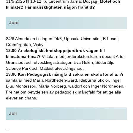
31/5 2025 kl 10-12 Kulturcentrum Järna:
Du, jag, klotet och
klimatet: Har mänskligheten någon framtid?
Juni
24/6 Almedalen tisdagen 24/6, Uppsala Universitet, B-huset,
Cramérgatan, Visby
12.00 Är ekologiskt kretsloppsjordbruk vägen till
klimatsmart mat?
Vi talar med jordbruksforskaren docent Artur
Granstedt och utvecklingsstrategen Eva Helén, Södertälje
Science Park och Matlust utvecklingsnod.
13.00 Kan Pedagogisk mångfald säkra en skola för alla
. Vi
samtalar med Maria Nordheden-Gard, Idéburna Skolor, Inger
Bjur, Montessori, Maria Norberg, waldorf och Inger Nordheden,
Freinet om betydelsen av pedagogisk mångfald för att ge alla
elever en chans.
Juli
–